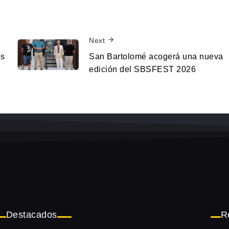
Next
os
San Bartolomé acogerá una nueva
edición del SBSFEST 2026
Destacados
R