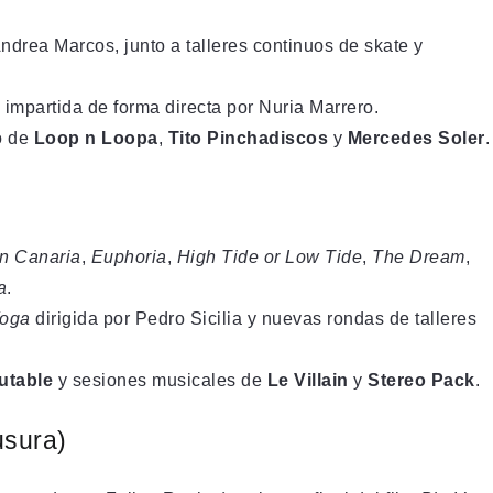
ndrea Marcos, junto a talleres continuos de skate y
 impartida de forma directa por Nuria Marrero.
o de
Loop n Loopa
,
Tito Pinchadiscos
y
Mercedes Soler
.
an Canaria
,
Euphoria
,
High Tide or Low Tide
,
The Dream
,
a
.
Yoga
dirigida por Pedro Sicilia y nuevas rondas de talleres
utable
y sesiones musicales de
Le Villain
y
Stereo Pack
.
usura)