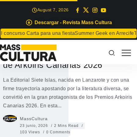
August 7, 2026
Descargar - Revista Mass Cultura
LETRAS
LIBROS
ncurso Carta para una fiesta
Summer Geek en Arrecife
Tegui
Editorial Siete Islas se alza con
los principales premios literarios
de Arkoiris Canarias 2026
La Editorial Siete Islas, nacida en Lanzarote y con una
firme trayectoria apostando por la literatura diversa, se
convirtió en la gran protagonista de los Premios Arkoiris
Canarias 2026. En esta...
MassCultura
23 junio, 2026
2 Mins Read
103 Views
0 Comments