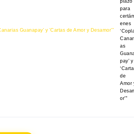
plazo
para
certá
enes
‘Copl
Canar
as
Guan
pay’ y
‘Carta
de
Amor 
Desa
or'”