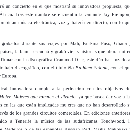
erá un concierto en el que mostrará su innovadora propuesta, qu
 África. Tras este nombre se encuentra la cantante Joy Frempon
ombinan música electrónica, voz y batería en directo, con lo qu
s grabados durante sus viajes por Mali, Burkina Faso, Ghana 
 países, la banda escuchó y grabó viejas historias que ahora nutre
 firmar con la discográfica Crammed Disc, este dúo ha lanzado a
rabajo discográfico, con el título
No Problem Saloon
, con el qu
r Europa.
sical innovadora cumple a la perfección con los objetivos de
Mujer. Mujeres que rompen el silencio
, ya que busca dar voz a la
s en las que están implicadas mujeres que no han desarrollado s
través de los grandes circuitos comerciales. En ediciones anteriores
traído a Tenerife la música de las sudafricanas Touchwood, l
de Medeiros o de las españolas Russian Red, Maika Makovski 