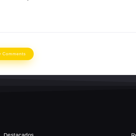
w Comments
Destacados
R