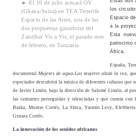
Estas dos 
► El 10 de julio actuará OY
los circui
(Ghana-Suiza) en TEA Tenerife
Espacio de 
Espacio de las Artes, una de las
a la proyec
dos propuestas ganadoras del
Esta nuev
Zanzíbar Vis a Vis, el pasado mes
patrocinio
de febrero, en Tanzania
África.
España, Turq
documental
Mujeres de agua-Las mujeres alzan la voz
, qu
espectador descubrirá la música de diferentes culturas que n
de Javier Limón, bajo la dirección de Salomé Limón, al prod
las cantantes perseguidas y silenciadas y que cuenta con 
Buika, Montse Cortés, La Shica, Yasmin Levy, Eleftheria
Genara Cortés.
La innovación de los sonidos africanos