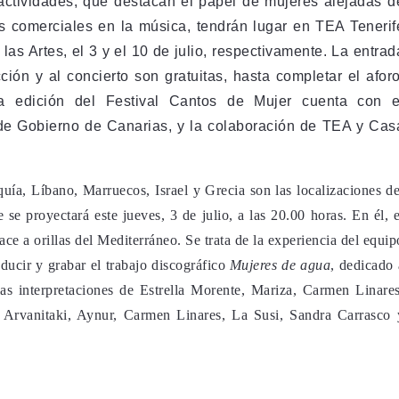
actividades, que destacan el papel de mujeres alejadas d
tos comerciales en la música, tendrán lugar en TEA Tenerif
las Artes, el 3 y el 10 de julio, respectivamente. La entrad
ción y al concierto son gratuitas, hasta completar el aforo
a edición del Festival Cantos de Mujer cuenta con e
 de Gobierno de Canarias, y la colaboración de TEA y Cas
uía, Líbano, Marruecos, Israel y Grecia son las localizaciones de
e se proyectará este jueves, 3 de julio, a las 20.00 horas. En él, e
ace a orillas del Mediterráneo. Se trata de la experiencia del equip
ucir y grabar el trabajo discográfico
Mujeres de agua
, dedicado 
las interpretaciones de Estrella Morente, Mariza, Carmen Linares
 Arvanitaki, Aynur, Carmen Linares, La Susi, Sandra Carrasco 