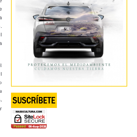
e
e
a
.
l
a
l
l
o
a
,
y