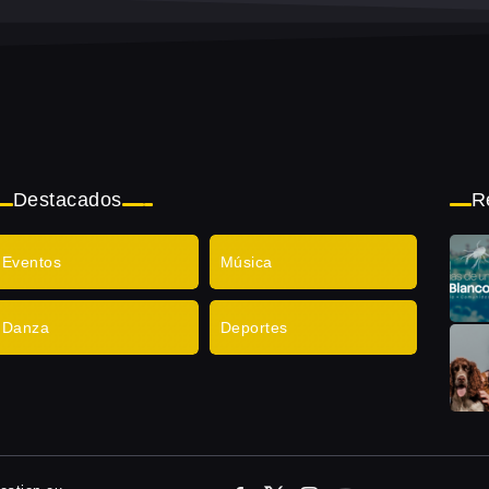
Destacados
R
Eventos
Música
Danza
Deportes