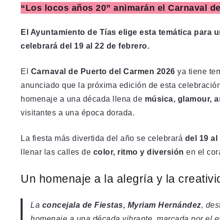
“Los locos años 20” animarán el Carnaval d
El Ayuntamiento de Tías elige esta temática para 
celebrará del 19 al 22 de febrero.
El
Carnaval de Puerto del Carmen 2026
ya tiene te
anunciado que la próxima edición de esta celebración
homenaje a una década llena de
música, glamour, ar
visitantes a una época dorada.
La fiesta más divertida del año se celebrará
del 19 al
llenar las calles de
color, ritmo y diversión
en el cor
Un homenaje a la alegría y la creativ
La
concejala de Fiestas, Myriam Hernández
, des
homenaje a una década vibrante, marcada por el esp