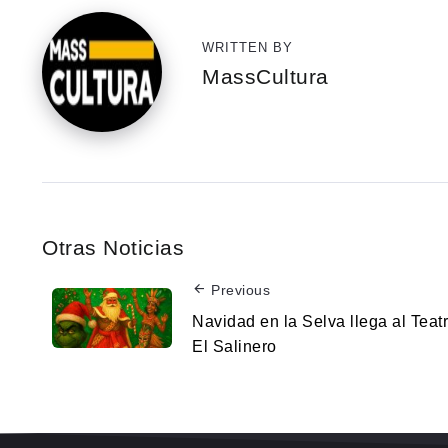
WRITTEN BY
MassCultura
Otras Noticias
Previous
Navidad en la Selva llega al Teat
El Salinero