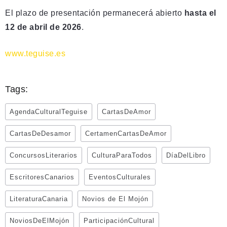
El plazo de presentación permanecerá abierto
hasta el
12 de abril de 2026
.
www.teguise.es
Tags:
AgendaCulturalTeguise
CartasDeAmor
CartasDeDesamor
CertamenCartasDeAmor
ConcursosLiterarios
CulturaParaTodos
DíaDelLibro
EscritoresCanarios
EventosCulturales
LiteraturaCanaria
Novios de El Mojón
NoviosDeElMojón
ParticipaciónCultural