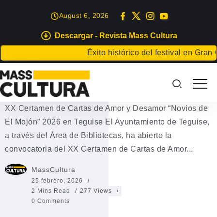
August 6, 2026
Descargar - Revista Mass Cultura
EVENTOS
Éxito histórico del festival en Gran Canaria
P
Certamen de Cartas de Amor y
Desamor Teguise 2026
XX Certamen de Cartas de Amor y Desamor “Novios de
El Mojón” 2026 en Teguise El Ayuntamiento de Teguise,
a través del Área de Bibliotecas, ha abierto la
convocatoria del XX Certamen de Cartas de Amor...
MassCultura
25 febrero, 2026
2 Mins Read
277 Views
0 Comments