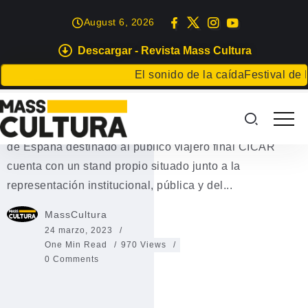
August 6, 2026
Descargar - Revista Mass Cultura
EVENTOS
El sonido de la caída
Festival de Lit
CICAR está presente en B-Travel
CICAR está presente en B-Travel, el mayor evento ferial
de España destinado al público viajero final CICAR
cuenta con un stand propio situado junto a la
representación institucional, pública y del...
MassCultura
24 marzo, 2023
One Min Read
970 Views
0 Comments