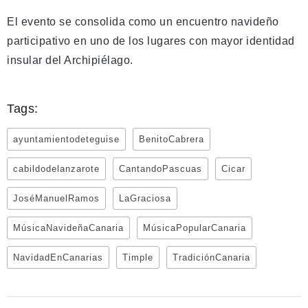
El evento se consolida como un encuentro navideño
participativo en uno de los lugares con mayor identidad
insular del Archipiélago.
Tags:
ayuntamientodeteguise
BenitoCabrera
cabildodelanzarote
CantandoPascuas
Cicar
JoséManuelRamos
LaGraciosa
MúsicaNavideñaCanaria
MúsicaPopularCanaria
NavidadEnCanarias
Timple
TradiciónCanaria