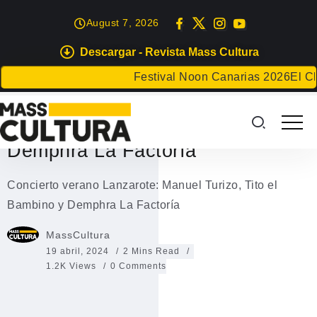
August 7, 2026
Descargar - Revista Mass Cultura
EVENTOS
Festival Noon Canarias 2026
El Club 
Concierto verano Lanzarote:
Manuel Turizo, Tito el Bambino y
Demphra La Factoría
Concierto verano Lanzarote: Manuel Turizo, Tito el
Bambino y Demphra La Factoría
MassCultura
19 abril, 2024
2 Mins Read
1.2K Views
0 Comments