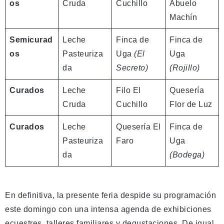
os
Cruda
Cuchillo
Abuelo
Machín
Semicurad
Leche
Finca de
Finca de
os
Pasteuriza
Uga
(El
Uga
da
Secreto)
(Rojillo)
Curados
Leche
Filo El
Quesería
Cruda
Cuchillo
Flor de Luz
Curados
Leche
Quesería El
Finca de
Pasteuriza
Faro
Uga
da
(Bodega)
En definitiva, la presente feria despide su programación
este domingo con una intensa agenda de exhibiciones
ecuestres, talleres familiares y degustaciones. De igual