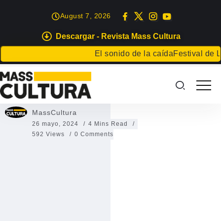
August 7, 2026
Descargar - Revista Mass Cultura
EVENTOS
El sonido de la caída
Festival de Liter
Cortometrajes Canarios
Cortometrajes Canarios
MassCultura
26 mayo, 2024
4 Mins Read
592 Views
0 Comments