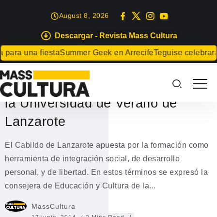
August 8, 2026
Descargar - Revista Mass Cultura
EVENTOS
ara una fiesta
Summer Geek en Arrecife
Teguise celebrará e
El Cabildo apuesta por la
formación e integra a la UNED en
la Universidad de Verano de
Lanzarote
El Cabildo de Lanzarote apuesta por la formación como
herramienta de integración social, de desarrollo
personal, y de libertad. En estos términos se expresó la
consejera de Educación y Cultura de la...
MassCultura