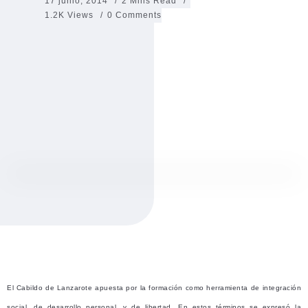
17 junio, 2014
2 Mins Read
1.2K Views
0 Comments
El Cabildo de Lanzarote apuesta por la formación como herramienta de integración
social, de desarrollo personal, y de libertad. En estos términos se expresó la