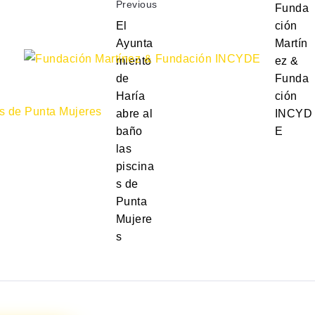
Previous
Funda
El
ción
Ayunta
Martín
miento
ez &
de
Funda
Haría
ción
abre al
INCYD
baño
E
las
piscina
s de
Punta
Mujere
s