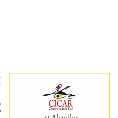
io
de
 y
do