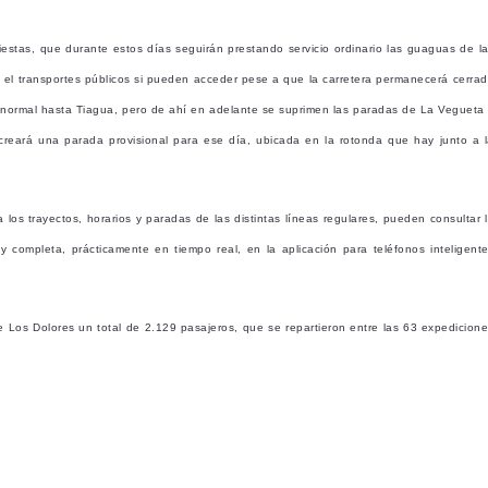
estas, que durante estos días seguirán prestando servicio ordinario las guaguas de l
e el transportes públicos si pueden acceder pese a que la carretera permanecerá cerra
ido normal hasta Tiagua, pero de ahí en adelante se suprimen las paradas de La Vegueta
 creará una parada provisional para ese día, ubicada en la rotonda que hay junto a 
 los trayectos, horarios y paradas de las distintas líneas regulares, pueden consultar 
completa, prácticamente en tiempo real, en la aplicación para teléfonos inteligent
e Los Dolores un total de 2.129 pasajeros, que se repartieron entre las 63 expedicion