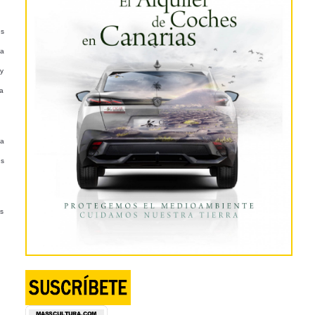
as
da
 y
la
la
es
es