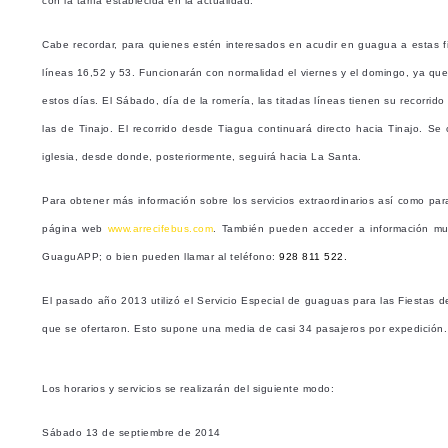
con la tarifa establecida en la actualidad.
Cabe recordar, para quienes estén interesados en acudir en guagua a estas fi
líneas 16,52 y 53. Funcionarán con normalidad el viernes y el domingo, ya qu
estos días. El Sábado, día de la romería, las titadas líneas tienen su recorr
las de Tinajo. El recorrido desde Tiagua continuará directo hacia Tinajo. Se
iglesia, desde donde, posteriormente, seguirá hacia La Santa.
Para obtener más información sobre los servicios extraordinarios así como para
página web
www.arrecifebus.com
. También pueden acceder a información muy 
GuaguAPP; o bien pueden llamar al teléfono:
928 811 522.
El pasado año 2013 utilizó el Servicio Especial de guaguas para las Fiestas d
que se ofertaron. Esto supone una media de casi 34 pasajeros por expedición.
Los horarios y servicios se realizarán del siguiente modo:
Sábado 13 de septiembre de 2014