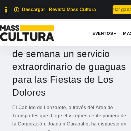
Descargar - Revista Mass Cultura
Para abuela’ gana el 
EVENTOS
EVENTOS
MA
El Cabildo ofrecerá este fin
de semana un servicio
extraordinario de guaguas
para las Fiestas de Los
Dolores
El Cabildo de Lanzarote, a través del Área de
Transportes que dirige el vicepresidente primero de
la Corporación, Joaquín Caraballo; ha dispuesto un