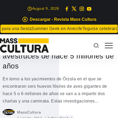
August 9, 2026
Descargar - Revista Mass Cultura
MÚSICA
ra una fiesta
Summer Geek en Arrecife
Teguise celebrará el
El Cabildo organiza dos charlas y
una caminata en torno a los
avestruces de hace 5 millones de
años
En torno a los yacimientos de Órzola en el que se
encontraron seis huevos fósiles de aves gigantes de
hace 5 o 6 millones de años se van a a impartir dos
charlas y una caminata. Estas investigaciones...
MassCultura