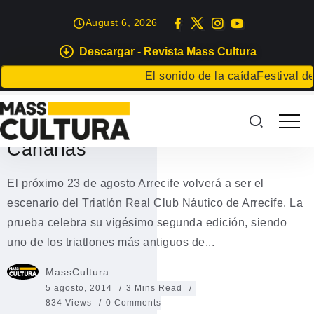
August 6, 2026
Descargar - Revista Mass Cultura
DEPORTES
El sonido de la caída
Festival de Li
El XXII Triatlón Real Club Náutico
de Arrecife el más antiguo de
Canarias
El próximo 23 de agosto Arrecife volverá a ser el
escenario del Triatlón Real Club Náutico de Arrecife. La
prueba celebra su vigésimo segunda edición, siendo
uno de los triatlones más antiguos de...
MassCultura
5 agosto, 2014
3 Mins Read
834 Views
0 Comments