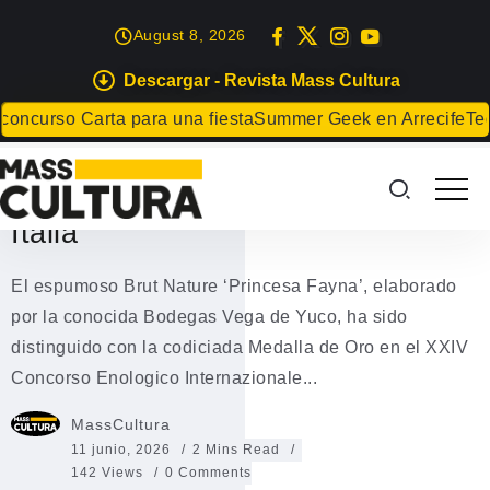
August 8, 2026
Descargar - Revista Mass Cultura
EVENTOS
GASTRONOMÍA
curso Carta para una fiesta
Summer Geek en Arrecife
Teguis
‘Princesa Fayna’ de Vega de
Yuco gana la Medalla de Oro en
Italia
El espumoso Brut Nature ‘Princesa Fayna’, elaborado
por la conocida Bodegas Vega de Yuco, ha sido
distinguido con la codiciada Medalla de Oro en el XXIV
Concorso Enologico Internazionale...
MassCultura
11 junio, 2026
2 Mins Read
142 Views
0 Comments