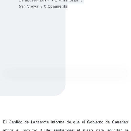
21 agosto, 2014
2 Mins Read
594 Views
0 Comments
El Cabildo de Lanzarote informa de que el Gobierno de Canarias
abrirá
el próximo 1 de septiembre
el plazo para solicitar la