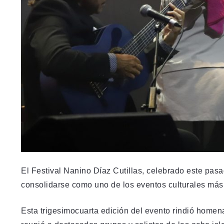
El Festival Nanino Díaz Cutillas, celebrado este pas
consolidarse como uno de los eventos culturales más
Esta trigesimocuarta edición del evento rindió homena