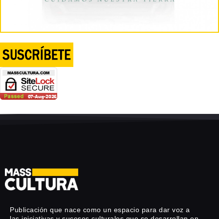
Publicación que nace como un espacio para dar voz a
las iniciativas y sucesos culturales que se desarrollan en