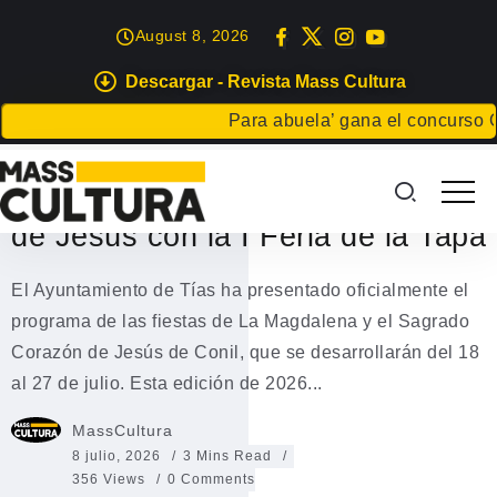
August 8, 2026
Descargar - Revista Mass Cultura
FIESTAS
TÍAS
Para abuela’ gana el concurso Carta 
Conil celebra sus fiestas de La
Magdalena y el Sagrado Corazón
de Jesús con la I Feria de la Tapa
El Ayuntamiento de Tías ha presentado oficialmente el
programa de las fiestas de La Magdalena y el Sagrado
Corazón de Jesús de Conil, que se desarrollarán del 18
al 27 de julio. Esta edición de 2026...
MassCultura
8 julio, 2026
3 Mins Read
356 Views
0 Comments