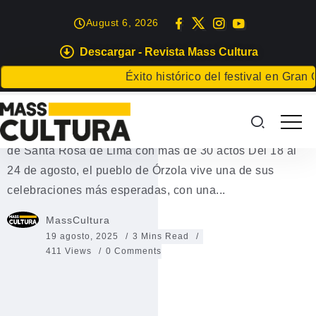
August 6, 2026
Descargar - Revista Mass Cultura
EVENTOS
Éxito histórico del festival en Gran Canar
Fiestas de Órzola 2025
Órzola celebra las Fiestas en honor a Nuestra Señora
de Santa Rosa de Lima con más de 30 actos Del 18 al
24 de agosto, el pueblo de Órzola vive una de sus
celebraciones más esperadas, con una...
MassCultura
19 agosto, 2025
3 Mins Read
411 Views
0 Comments