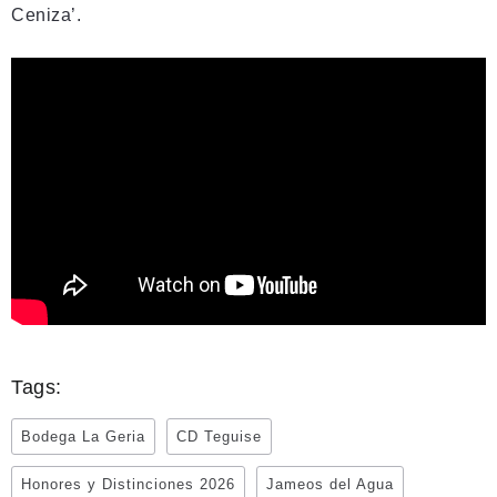
Ceniza’.
Tags:
Bodega La Geria
CD Teguise
Honores y Distinciones 2026
Jameos del Agua