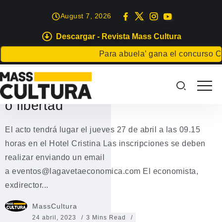
August 7, 2026
Descargar - Revista Mass Cultura
GRAN CANARIA
Para abuela’ gana el concurso Carta
Ignacio Ruiz-Jarabo presenta en
Gran Canaria su libro ‘Impuestos
o libertad’
El acto tendrá lugar el jueves 27 de abril a las 09.15
horas en el Hotel Cristina Las inscripciones se deben
realizar enviando un email
a eventos@lagavetaeconomica.com El economista,
exdirector...
MassCultura
24 abril, 2023
3 Mins Read