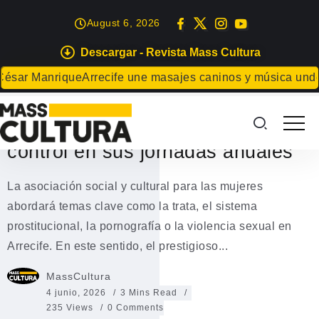
August 6, 2026
Descargar - Revista Mass Cultura
CHARLAS
LETRAS
Manrique
Arrecife une masajes caninos y música undergrou
Mararía analiza el cuerpo
femenino como territorio de
control en sus jornadas anuales
La asociación social y cultural para las mujeres
abordará temas clave como la trata, el sistema
prostitucional, la pornografía o la violencia sexual en
Arrecife. En este sentido, el prestigioso...
MassCultura
4 junio, 2026
3 Mins Read
235 Views
0 Comments