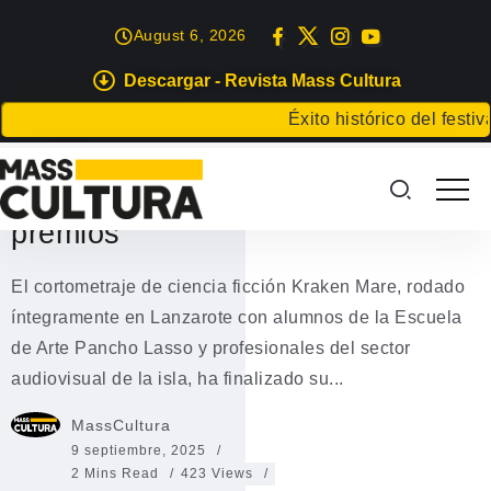
August 6, 2026
Descargar - Revista Mass Cultura
EVENTOS
Éxito histórico del festival e
“Kraken Mare, el cortometraje de
Lanzarote con 25 selecciones y 2
premios”
El cortometraje de ciencia ficción Kraken Mare, rodado
íntegramente en Lanzarote con alumnos de la Escuela
de Arte Pancho Lasso y profesionales del sector
audiovisual de la isla, ha finalizado su...
MassCultura
9 septiembre, 2025
2 Mins Read
423 Views