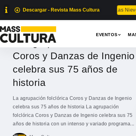
ote 2026
Teguise honra a Nuestra Señora de Las Nieves con 
Descargar - Revista Mass Cultura
GRAN CANARIA
EVENTOS
MA
La agrupación folclórica
Coros y Danzas de Ingenio
celebra sus 75 años de
historia
La agrupación folclórica Coros y Danzas de Ingenio
celebra sus 75 años de historia La agrupación
folclórica Coros y Danzas de Ingenio celebra sus 75
años de historia con un intenso y variado programa...