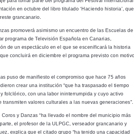
aje para tomar parte del programa del Festival Internacional
ación en octubre del libro titulado ‘Haciendo historia’, que
ureste grancanario.
anzas promoverá asimismo un encuentro de las Escuelas de
ar programa de Televisión Española en Canarias,
ón de un espectáculo en el que se escenificará la historia
l que concluirá en diciembre el programa previsto con motiv
nzas puso de manifiesto el compromiso que hace 75 años
ieron crear una institución “que ha traspasado el tiempo
y folclórico, con una labor ininterrumpida y cuyo activo
se transmiten valores culturales a las nuevas generaciones”.
e Coros y Danzas “ha llevado el nombre del municipio más
u parte, el profesor de la ULPGC, verseador grancanario y
ez, explica que el citado grupo “ha tenido una capacidad