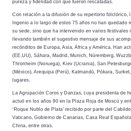
pureza y fidelidad con que fueron rescatadas.
Con relación a la difusión de su repertorio folclóric
Ingenio a lo largo de estos 75 años no han quedado red
su sede, sino que ha intervenido en varios festivale
llevando también el sugestivo mensaje de sus acompa
recónditos de Europa, Asia, África y América. Han ac
(EE.UU), Sáhara, Madrid, Munich, Nüremberg, Wuzzbur
Thronheim (Noruega), Kiev (Ucrania), San Petesburgo
(México), Arequipa (Perú), Katmandú, Pókara, Surket,
lugares.
La Agrupación Coros y Danzas, cuya presidenta de ho
actuó en los años 90 en la Plaza Roja de Moscú y ent
‘Roque Nublo de Plata’ recibido por parte del Cabildo
Vaticano, Gobierno de Canarias, Casa Real Española
China, entre otras.