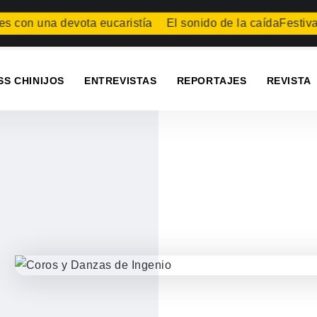
una devota eucaristía
El sonido de la caída
Festival de L
SS CHINIJOS
ENTREVISTAS
REPORTAJES
REVISTA