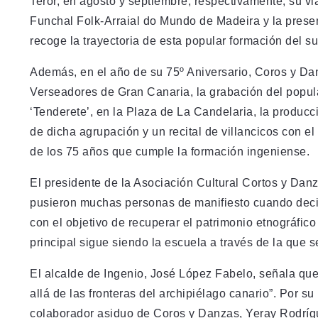
Teror, en agosto y septiembre, respectivamente, su vi
Funchal Folk-Arraial do Mundo de Madeira y la present
recoge la trayectoria de esta popular formación del s
Además, en el año de su 75º Aniversario, Coros y D
Verseadores de Gran Canaria, la grabación del popul
‘Tenderete’, en la Plaza de La Candelaria, la producci
de dicha agrupación y un recital de villancicos con e
de los 75 años que cumple la formación ingeniense.
El presidente de la Asociación Cultural Cortos y Da
pusieron muchas personas de manifiesto cuando decid
con el objetivo de recuperar el patrimonio etnográfico 
principal sigue siendo la escuela a través de la que 
El alcalde de Ingenio, José López Fabelo, señala qu
allá de las fronteras del archipiélago canario”. Por s
colaborador asiduo de Coros y Danzas, Yeray Rodrígu