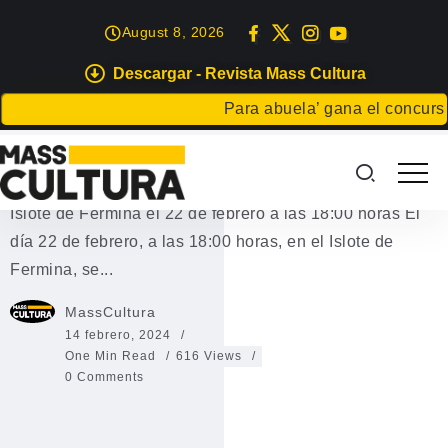
August 8, 2026
Descargar - Revista Mass Cultura
EVENTOS
LETRAS
Para abuela’ gana el concurso C
La Casa de los Volcanes
Presentación del libro ‘La Casa de los Volcanes’ en el
Islote de Fermina el 22 de febrero a las 18:00 horas El
día 22 de febrero, a las 18:00 horas, en el Islote de
Fermina, se...
MassCultura
14 febrero, 2024
One Min Read
616 Views
0 Comments