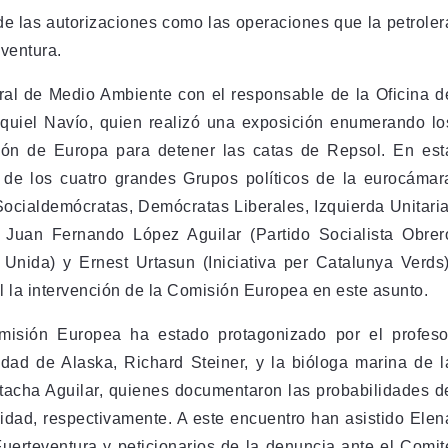
de las autorizaciones como las operaciones que la petroler
eventura.
neral de Medio Ambiente con el responsable de la Oficina d
quiel Navío, quien realizó una exposición enumerando lo
ción de Europa para detener las catas de Repsol. En est
 de los cuatro grandes Grupos políticos de la eurocámar
Socialdemócratas, Demócratas Liberales, Izquierda Unitaria
Juan Fernando López Aguilar (Partido Socialista Obrer
 Unida) y Ernest Urtasun (Iniciativa per Catalunya Verds)
al la intervención de la Comisión Europea en este asunto.
misión Europea ha estado protagonizado por el profeso
idad de Alaska, Richard Steiner, y la bióloga marina de l
acha Aguilar, quienes documentaron las probabilidades d
sidad, respectivamente. A este encuentro han asistido Elen
uerteventura y peticionarios de la denuncia ante el Comit