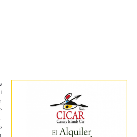
s
l
n
e
.
s
a