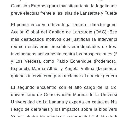
Comisión Europea para investigar tanto la legalidad 
prevé efectuar frente a las islas de Lanzarote y Fuert
El primer encuentro tuvo lugar entre el director ge
Acción Global del Cabildo de Lanzarote (OAG), Eze
más destacados motivos que justifican la interven
reunión estuvieron presentes eurodiputados de tres
involucrados activamente contra las prospecciones (
y Los Verdes), como Pablo Echenique (Podemos), 
Español), Marina Albiol y Ángela Vallina (Izquierda
quienes intervinieron para reclamar al director gener
El segundo encuentro con el alto cargo de la Co
universitario de Conservación Marina de la Univers
Universidad de La Laguna y experta en cetáceos Nat
riesgo de derrames y los impactos sobre la biodiver
Solís y Pedro Hernández, asesores del Cabildo de F