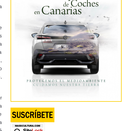
a
e
s
a
a
,
o
,
r
a
e
a
é