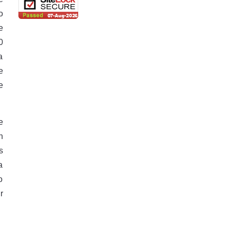
o
e
0
a
e
e
e
n
s
a
o
r