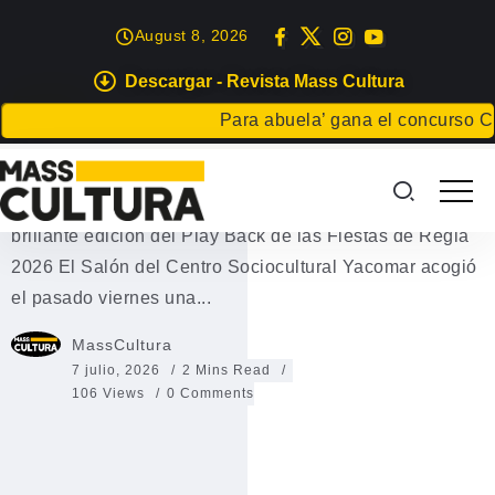
August 8, 2026
Descargar - Revista Mass Cultura
TINAJO
Para abuela’ gana el concurso Carta pa
Play Back de La Vegueta 2026
“El Circo de La Vegueta” hace vibrar al público en una
brillante edición del Play Back de las Fiestas de Regla
2026 El Salón del Centro Sociocultural Yacomar acogió
el pasado viernes una...
MassCultura
7 julio, 2026
2 Mins Read
106 Views
0 Comments