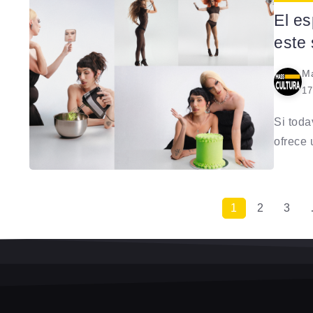
El e
este
Ma
17
Si toda
ofrece 
1
2
3