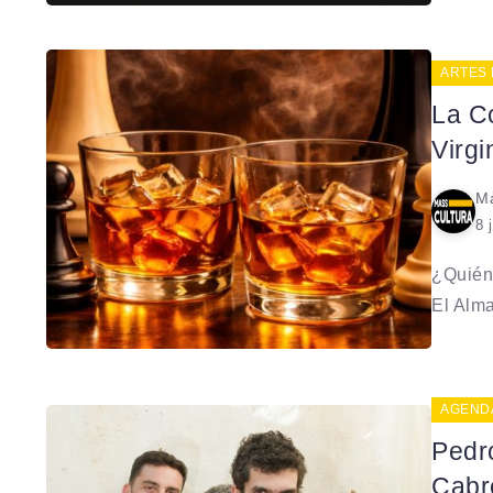
ARTES
La C
Virgi
Ma
8 
¿Quién 
El Alma
AGEND
Pedr
Cabr