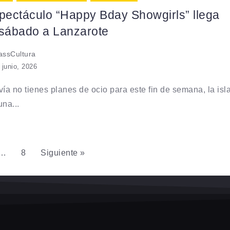
spectáculo “Happy Bday Showgirls” llega
 sábado a Lanzarote
ssCultura
 junio, 2026
vía no tienes planes de ocio para este fin de semana, la isl
una...
…
8
Siguiente »