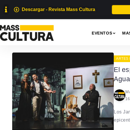
Descargar - Revista Mass Cultura
EVENTOS
MA
ARTES
El e
Agua 
Ma
16
Los Jam
epicentr