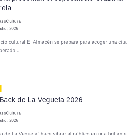
rela
ssCultura
julio, 2026
cio cultural El Almacén se prepara para acoger una cita
perada...
 Back de La Vegueta 2026
ssCultura
julio, 2026
co de La Vegueta” hace vibrar al público en una brillante...