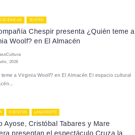
 ESCÉNICAS
TEATRO
ompañía Chespir presenta ¿Quién teme a
nia Woolf? en El Almacén
ssCultura
julio, 2026
teme a Virginia Woolf? en El Almacén El espacio cultural
cén...
A
EVENTOS
LANZAROTE
o Ayose, Cristóbal Tabares y Mare
era presentan el espectáculo Cruza la