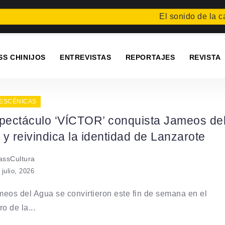
El sonido de la caída
F
SS CHINIJOS
ENTREVISTAS
REPORTAJES
REVISTA
 ESCÉNICAS
spectáculo ‘VÍCTOR’ conquista Jameos de
y reivindica la identidad de Lanzarote
ssCultura
 julio, 2026
eos del Agua se convirtieron este fin de semana en el
o de la...