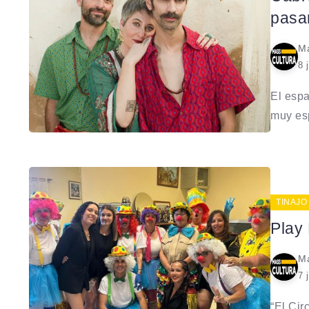
pasa
Ma
8 
El espa
muy es
TINAJO
Play
Ma
7 
“El Cir