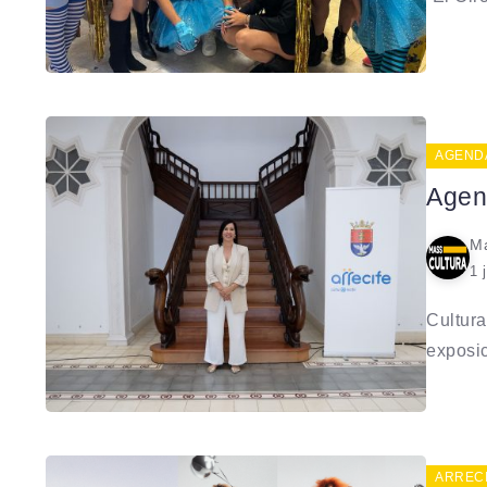
AGEND
Agend
Ma
1 
Cultura
exposic
ARREC