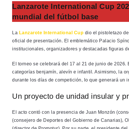
Lanzarote International Cup 202
mundial del fútbol base
La
Lanzarote International Cup
dio el pistoletazo de
oficial de presentación. El emblemático Palacio Spíno
institucionales, organizadores y destacadas figuras d
El torneo se celebrará del 17 al 21 de junio de 2026. 
categorías benjamín, alevín e infantil. Asimismo, la 
durante los días de competición, lo que generará un i
Un proyecto de unidad insular y p
El acto contó con la presencia de Juan Monzón (cons
(consejero de Deportes del Gobierno de Canarias), O
(director de Promotur). Por su parte, el presidente d