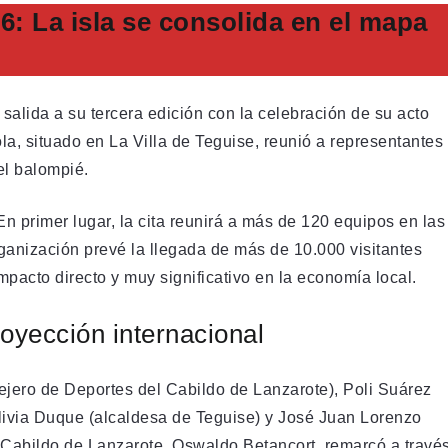
6: La isla se consolida en el mapa
 salida a su tercera edición con la celebración de su acto
la, situado en La Villa de Teguise, reunió a representantes
el balompié.
En primer lugar, la cita reunirá a más de 120 equipos en las
organización prevé la llegada de más de 10.000 visitantes
mpacto directo y muy significativo en la economía local.
royección internacional
ejero de Deportes del Cabildo de Lanzarote), Poli Suárez
livia Duque (alcaldesa de Teguise) y José Juan Lorenzo
el Cabildo de Lanzarote, Oswaldo Betancort, remarcó a travé