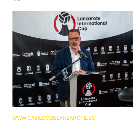
WWW.CABILDODELANZAROTE.ES