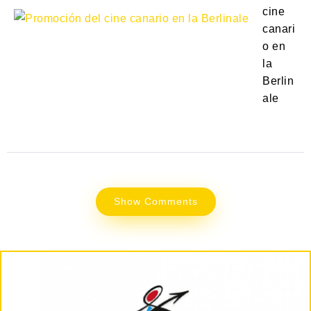
cine
canari
o en
la
Berlin
ale
Show Comments