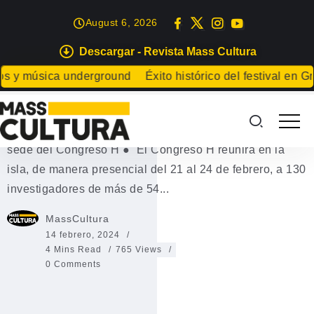
August 6, 2026
Descargar - Revista Mass Cultura
EVENTOS
y música underground
Éxito histórico del festival en Gran 
Lanzarote, sede del Congreso H
Lanzarote es elegida por cuarto año consecutivo como
sede del Congreso H ● El Congreso H reunirá en la
isla, de manera presencial del 21 al 24 de febrero, a 130
investigadores de más de 54...
MassCultura
14 febrero, 2024
4 Mins Read
765 Views
0 Comments