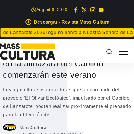
August 6, 2026
Descargar - Revista Mass Cultura
GASTRONOMÍA
de Lanzarote 2026
Teguise honra a Nuestra Señora de Las Ni
Las primeras pruebas de
prensado y obtención de aceite
en la almazara del Cabildo
comenzarán este verano
Los agricultores y productores que forman parte del
proyecto ‘El Olivar Ecológico’, impulsado por el Cabildo
de Lanzarote, podrán realizar próximamente el prensado
para la obtención de...
MassCultura