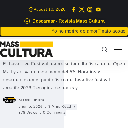
August 10, 2026
Descargar - Revista Mass Cultura
FESTIVALES
MÚSICA
Yo no moriré de amor
Tinajo acoge una de
El Lava Live Festival reabre su
taquilla física en el Open Mall
El Lava Live Festival reabre su taquilla física en el Open
Mall y activa un descuento del 5% Horarios y
descuentos en el punto físico del lava live festival
arrecife 2026 Recogida de packs y...
MassCultura
5 junio, 2026
3 Mins Read
378 Views
0 Comments