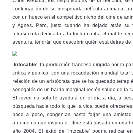
Chris Renaud, los responsables de la película, se
continuación de su inesperada película animada, tra
con un hueco en el competitivo nicho del cine de ani
y Agnes. Pero, justo cuando ha dejado atrás su 
ultrasecreta dedicada a la lucha contra el mal le ne
aventura, tendrán que descubrir quién está detrás de 
‘
Intocable
’, la producción francesa dirigida por la 
crítica y público, con una recaudación mundial total
relación de un aristócrata que se ha quedado tetrapl
senegalés de un barrio marginal recién salido de la c
El joven no solo le ayudará en el día a día, a pes
búsqueda hacia todo lo que la vida puede ofrecerles
poco a poco, congenian hasta forjar una amistad 
argumento que inspira el filme está basado en una hi
año 2004. El éxito de ‘Into­ca­ble’ podría radi­car e