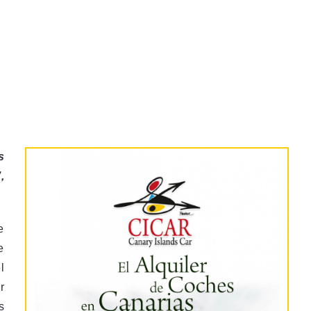
s
,
e
e
l
r
s