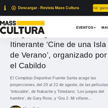
Descargar - Revista Mass Cultura
Para abuela’ gana el c
CINE
EVENTOS
MA
Llega a Agaete el Ciclo
Itinerante ‘Cine de una Isla
de Verano’, organizado por
el Cabildo
El Complejo Deportivo Fuente Santa acoge las
proyecciones, del 20 al 22 de agosto, de las películas
‘Intocable’, de Nakache y Toledano; ‘Los juegos del
hambre’, de Gary Ross, y ‘Gru 2. Mi villano...