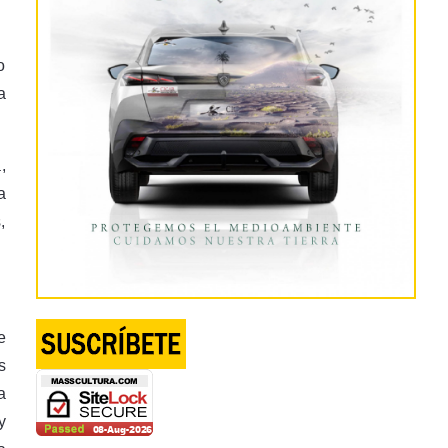
o
a
,
a
,
e
s
a
y