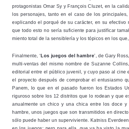
protagonistas Omar Sy y Fra­nçois Clu­zet, en la cali­da
los per­so­na­jes, tanto en el caso de los prin­ci­pa­le
expli­cando el porqué de su carác­ter, en su efec­tiv
que todo esto no sería sufi­ciente para jus­ti­fi­car tam
miento total de la sen­si­ble­ría y los tópi­cos en los q
Finalmente, ‘
Los juegos del hambre
’, de Gary Ross
multi-ventas del mismo nombre de Suzanne Collins,
editorial entre el público juvenil, y cuyo paso al cin
el proyecto después de comprobar el entusiasmo que
Panem, lo que en el pasado fueron los Estados Un
riguroso sobre los 12 distritos que lo rodean y que e
anualmente un chico y una chica entre los doce y 
hambre, unos juegos que son transmitidos en directo 
sólo puede haber un superviviente. Katniss Everdeen,
en los juegos; pero para ella, que ya ha visto la m