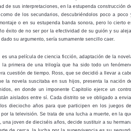
d de sus inter­pre­ta­cio­nes, en la estupenda cons­truc­ción d
s, como de los secun­da­rios, des­cu­brién­do­los poco a poco 
o mon­taje o en su estu­penda banda sonora, pero lo cierto e
año éxito de no ser por la efec­ti­vi­dad de su guión y su aleja
ue, dado su argu­mento, sería sumamente sen­ci­llo caer.
, es una película de ciencia ficción, adaptación de la novel
 la primera de una trilogía que ha sido todo un fenómen
e era cuestión de tiempo. Ross, que se decidió a llevar a cab
 la novela suscitaba en sus hijos, presenta la nación d
idos, en donde un imponente Capitolio ejerce un contro
stán aislados entre sí. Cada distrito se ve obligado a envia
los dieciocho años para que participen en los juegos de
por la televisión. Se trata de una lucha a muerte, en la qu
 una joven de dieciséis años, decide sustituir a su herman
uerte de cerca, la lucha por la supervivencia es su segund