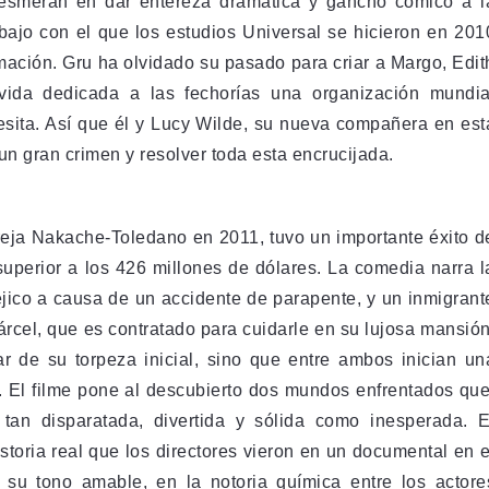
 esmeran en dar entereza dramática y gancho cómico a l
bajo con el que los estudios Universal se hicieron en 201
mación. Gru ha olvidado su pasado para criar a Margo, Edit
vida dedicada a las fechorías una organización mundia
cesita. Así que él y Lucy Wilde, su nueva compañera en est
un gran crimen y resolver toda esta encrucijada.
pareja Nakache-Toledano en 2011, tuvo un importante éxito d
 superior a los 426 millones de dólares. La comedia narra l
éjico a causa de un accidente de parapente, y un inmigrant
árcel, que es contratado para cuidarle en su lujosa mansión
ar de su torpeza inicial, sino que entre ambos inician un
. El filme pone al descubierto dos mundos enfrentados que
tan disparatada, divertida y sólida como inesperada. E
storia real que los directores vieron en un documental en e
n su tono ama­ble, en la noto­ria quí­mica entre los actore