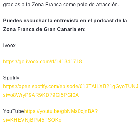
gracias a la Zona Franca como polo de atracción.
Puedes escuchar la entrevista en el podcast de la
Zona Franca de Gran Canaria en:
Ivoox
https://go.ivoox.com/rf/141341718
Spotify
https://open.spotify.com/episode/613TAiLXB21gGyoTUN
si=o8WryP9AR9KD79Gi5PGl0A
YouTube
https://youtu.be/gbNMs0cjnBA?
si=KHEVNjBPt45FSOKo