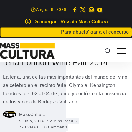
August 8, 2026
Descargar - Revista Mass Cultura
GASTRONOMÍA
Para abuela’ gana el concurso Cart
Los vinos de 6 bodegas de
Lanzarote se promocionan en la
feria London Wine Fair 2014
La feria, una de las más importantes del mundo del vino,
se celebró en el recinto ferial Olympia. Kensington.
Londres, del 02 al 04 de junio, y contó con la presencia
de los vinos de Bodegas Vulcano,...
MassCultura
5 junio, 2014
2 Mins Read
790 Views
0 Comments