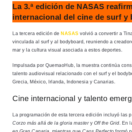
La 3.ª edición de NASAS reafir
internacional del cine de surf 
La tercera edición de
NASAS
volvió a convertir a Ti
vinculada al surf y al bodyboard, reuniendo a creadore
mar y la cultura visual asociada a estos deportes.
Impulsada por QuemaoHub, la muestra continúa conso
talento audiovisual relacionado con el surf y el bod
Grecia, México, Irlanda, Indonesia y Canarias.
Cine internacional y talento emer
La programación de esta tercera edición incluyó las 
Corzo más allá de la gloria master
y
Off the Grid
. En 
en Gran Canaria
, mientras que
Caos Perfecto
formó pa