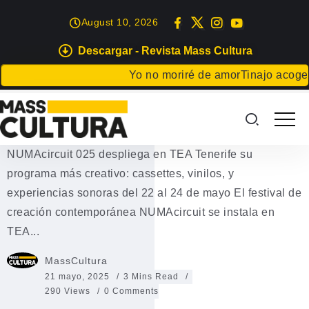
August 10, 2026
Descargar - Revista Mass Cultura
TENERIFE
Yo no moriré de amor
Tinajo acoge una 
NUMAcircuit 025 despliega en
TEA Tenerife
NUMAcircuit 025 despliega en TEA Tenerife su
programa más creativo: cassettes, vinilos, y
experiencias sonoras del 22 al 24 de mayo El festival de
creación contemporánea NUMAcircuit se instala en
TEA...
MassCultura
21 mayo, 2025
3 Mins Read
290 Views
0 Comments