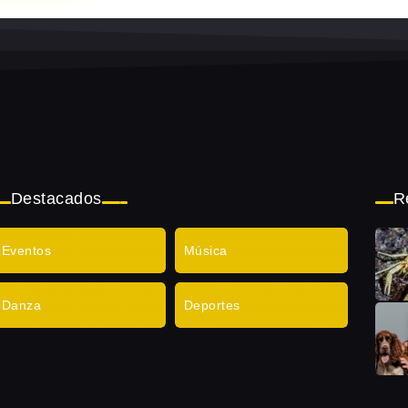
Destacados
R
Eventos
Música
Danza
Deportes