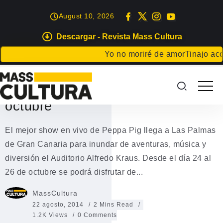
August 10, 2026
Descargar - Revista Mass Cultura
TEATRO
Yo no moriré de amor
Tinajo acoge
Peppa Pig en el Auditorio Alfredo
Kraus los días 24, 25 y 26 de
octubre
El mejor show en vivo de Peppa Pig llega a Las Palmas
de Gran Canaria para inundar de aventuras, música y
diversión el Auditorio Alfredo Kraus. Desde el día 24 al
26 de octubre se podrá disfrutar de...
MassCultura
22 agosto, 2014
2 Mins Read
1.2K Views
0 Comments