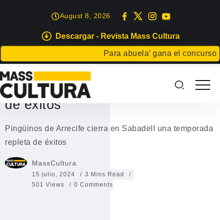
August 8, 2026
Descargar - Revista Mass Cultura
DEPORTES
Para abuela’ gana el concurso Carta 
Pingüinos de Arrecife cierra en
Sabadell una temporada repleta
de éxitos
Pingüinos de Arrecife cierra en Sabadell una temporada
repleta de éxitos
MassCultura
15 julio, 2024
3 Mins Read
501 Views
0 Comments