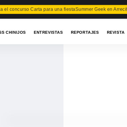
concurso Carta para una fiesta
Summer Geek en Arrecife
Teg
SS CHINIJOS
ENTREVISTAS
REPORTAJES
REVISTA