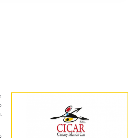
a
o
a
o