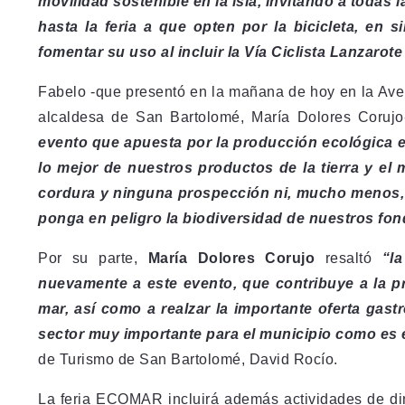
movilidad sostenible en la isla, invitando a todas
hasta la feria a que opten por la bicicleta, en 
fomentar su uso al incluir la Vía Ciclista Lanzarote
Fabelo -que presentó en la mañana de hoy en la Aven
alcaldesa de San Bartolomé, María Dolores Corujo
evento que apuesta por la producción ecológica en
lo mejor de nuestros productos de la tierra y el 
cordura y ninguna prospección ni, mucho menos, n
ponga en peligro la biodiversidad de nuestros fo
Por su parte,
María Dolores Corujo
resaltó
“l
nuevamente a este evento, que contribuye a la pr
mar, así como a realzar la importante oferta gas
sector muy importante para el municipio como es e
de Turismo de San Bartolomé, David Rocío.
La feria ECOMAR incluirá además actividades de din