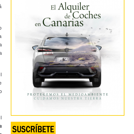
á
o
a
a
a
l
e
o
l
a