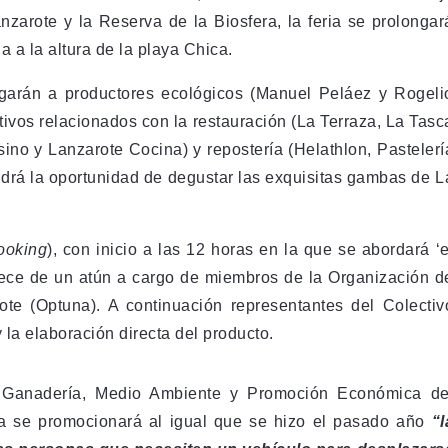
arote y la Reserva de la Biosfera, la feria se prolongar
a a la altura de la playa Chica.
garán a productores ecológicos (Manuel Peláez y Rogeli
ivos relacionados con la restauración (La Terraza, La Tasc
o y Lanzarote Cocina) y repostería (Helathlon, Pastelerí
drá la oportunidad de degustar las exquisitas gambas de L
ooking
), con inicio a las 12 horas en la que se abordará ‘e
piece de un atún a cargo de miembros de la Organización d
e (Optuna). A continuación representantes del Colectiv
 la elaboración directa del producto.
a, Ganadería, Medio Ambiente y Promoción Económica de
ria se promocionará al igual que se hizo el pasado año
“l