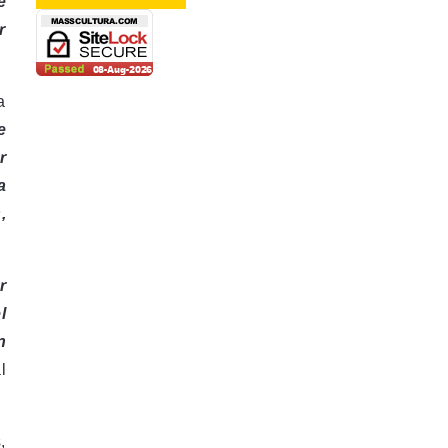
e
r
a
e
r
a
,
r
l
n
l
,