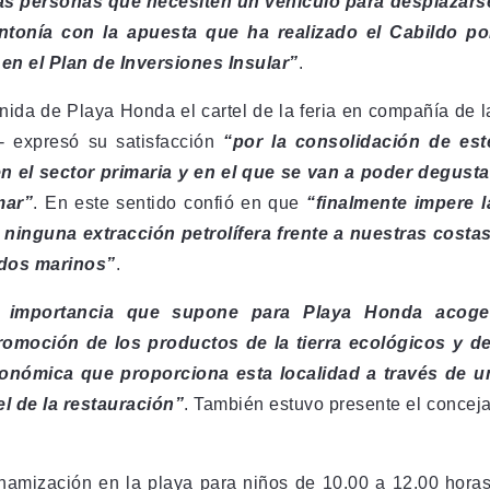
 las personas que necesiten un vehículo para desplazars
sintonía con la apuesta que ha realizado el Cabildo po
 en el Plan de Inversiones Insular”
.
ida de Playa Honda el cartel de la feria en compañía de l
- expresó su satisfacción
“por la consolidación de est
 el sector primaria y en el que se van a poder degusta
mar”
. En este sentido confió en que
“finalmente impere l
inguna extracción petrolífera frente a nuestras costas
ndos marinos”
.
a importancia que supone para Playa Honda acoge
omoción de los productos de la tierra ecológicos y de
tronómica que proporciona esta localidad a través de u
l de la restauración”
. También estuvo presente el conceja
amización en la playa para niños de 10.00 a 12.00 horas