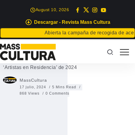
August 10, 2026
Descargar - Revista Mass Cultura
GRAN CANARIA
Abierta la campaña de recogida de aceitunas
Programación de verano de El
CAAM
‘Artistas en Residencia’ de 2024
MassCultura
17 julio, 2024
5 Mins Read
868 Views
0 Comments