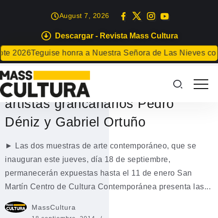
August 7, 2026
Descargar - Revista Mass Cultura
EXPOSICIONES
 2026
Teguise honra a Nuestra Señora de Las Nieves con un
San Martín presenta dos
exposiciones de los destacados
artistas grancanarios Pedro
Déniz y Gabriel Ortuño
► Las dos muestras de arte contemporáneo, que se
inauguran este jueves, día 18 de septiembre,
permanecerán expuestas hasta el 11 de enero San
Martín Centro de Cultura Contemporánea presenta las...
MassCultura