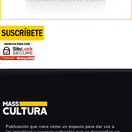
Publicación que nace como un espacio para dar voz a
las iniciativas y sucesos culturales que se desarrollan en