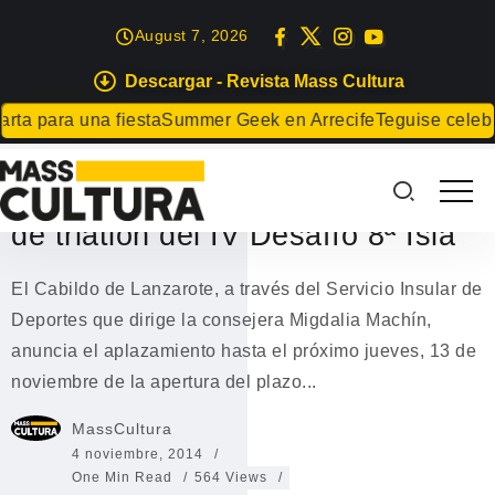
August 7, 2026
Descargar - Revista Mass Cultura
DEPORTES
a para una fiesta
Summer Geek en Arrecife
Teguise celebrar
Se aplaza la apertura del plazo
de inscripción para la modalidad
de triatlón del IV Desafío 8ª Isla
El Cabildo de Lanzarote, a través del Servicio Insular de
Deportes que dirige la consejera Migdalia Machín,
anuncia el aplazamiento hasta el próximo jueves, 13 de
noviembre de la apertura del plazo...
MassCultura
4 noviembre, 2014
One Min Read
564 Views