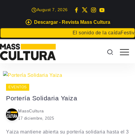
August 7, 2026
Descargar - Revista Mass Cultura
El sonido de la caída
Festiva
EVENTOS
Portería Solidaria Yaiza
MassCultura
17 diciembre, 2025
Yaiza mantiene abierta su portería solidaria hasta el 3