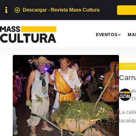
Descargar - Revista Mass Cultura
EVENTOS
MA
EVENT
Carn
Ma
15
La call
localida