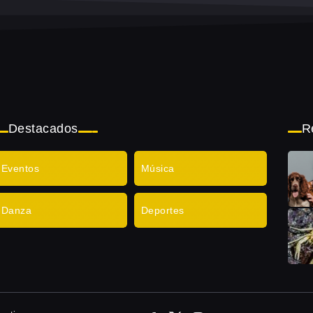
Destacados
R
Eventos
Música
Danza
Deportes